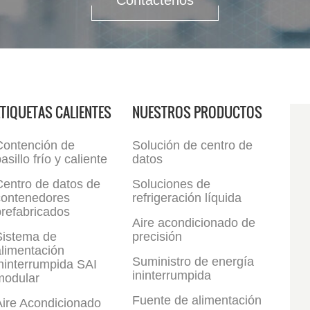
Contáctenos
ETIQUETAS CALIENTES
NUESTROS PRODUCTOS
Contención de
Solución de centro de
asillo frío y caliente
datos
Centro de datos de
Soluciones de
contenedores
refrigeración líquida
refabricados
Aire acondicionado de
Sistema de
precisión
limentación
Suministro de energía
ninterrumpida SAI
ininterrumpida
modular
Fuente de alimentación
Aire Acondicionado