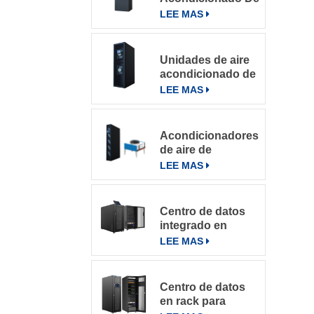
Precisión Para
LEE MAS
Salas De
h
Computación
Unidades de aire
acondicionado de
precisión con
LEE MAS
refrigeración por
filas
Acondicionadores
de aire de
precisión en fila
LEE MAS
de la serie
DataRow en
centros de datos
Centro de datos
con sistema de
integrado en
control inteligente
microbastidores
LEE MAS
Centro de datos
en rack para