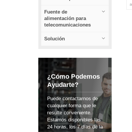
a
Fuente de
s
alimentación para
telecomunicaciones
Solución
a
e
¿Cómo Podemos
Ayudarte?
Puede contactarnos de
d
cualquier forma que le
resulte conveniente.
Estamos disponibles las
24 horas, los 7 días de la