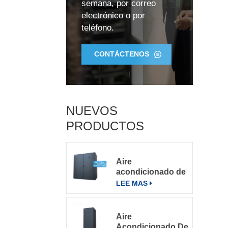
semana, por correo
electrónico o por
l
teléfono.
CONTÁCTENOS
r
NUEVOS
PRODUCTOS
Aire
acondicionado de
precisión para
LEE MAS
salas de
d
servidores
e
grandes
Aire
Acondicionado De
n