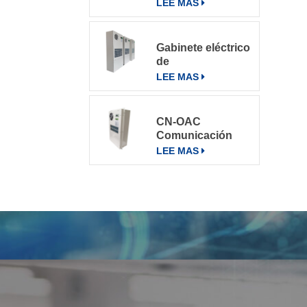
varios entornos
LEE MAS
Gabinete eléctrico
de
telecomunicaciones
LEE MAS
Aire
acondicionado
Aire
CN-OAC
acondicionado
Comunicación
800W
exterior Gabinete
LEE MAS
eléctrico Aire
acondicionado