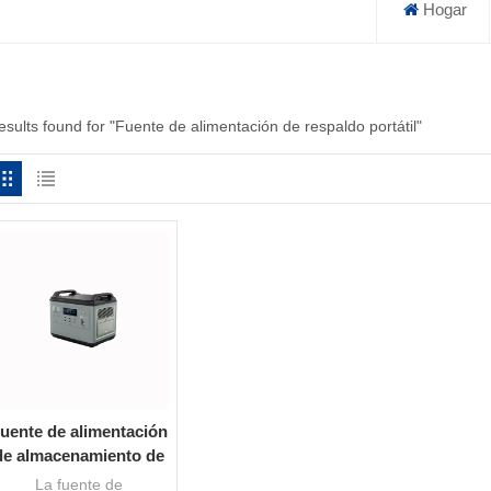
Hogar
esults found for "Fuente de alimentación de respaldo portátil"
uente de alimentación
de almacenamiento de
energía de emergencia
La fuente de