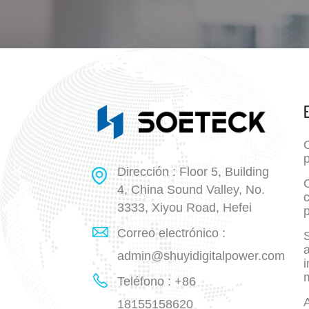
p
Dirección : Floor 5, Building
4, China Sound Valley, No.
3333, Xiyou Road, Hefei
p
Correo electrónico :
a
admin@shuyidigitalpower.com
i
Teléfono : +86
18155158620