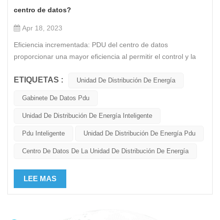
centro de datos?
Apr 18, 2023
Eficiencia incrementada: PDU del centro de datos
proporcionar una mayor eficiencia al permitir el control y la
gestión del consumo de energía en un centro de datos. Esto
ETIQUETAS :
ayuda a reducir los costos de energía y mejorar la eficiencia
Unidad De Distribución De Energía
operativa. Seguridad mejorada: las PDU del centro de datos
Gabinete De Datos Pdu
ayudan a garantizar que todos los componentes del centro
de datos funcionen de manera segura y eficiente, lo que
Unidad De Distribución De Energía Inteligente
reduce el riesgo de incendio u otros peligros de seguridad.
Pdu Inteligente
Unidad De Distribución De Energía Pdu
Confiabilidad mejorada: las PDU del centro de datos brindan
confiabilidad mejorada al proporcionar fuentes de energía
Centro De Datos De La Unidad De Distribución De Energía
redundantes y garantizar que todos los componentes
funcionen dentro de los requisitos de energía especificados.
LEE MAS
Esto ayuda a reducir el tiempo de inactividad y mejorar el
tiempo de actividad del sistema. Monitoreo mejorado: las
PDU del centro de datos permiten el monitoreo en tiempo