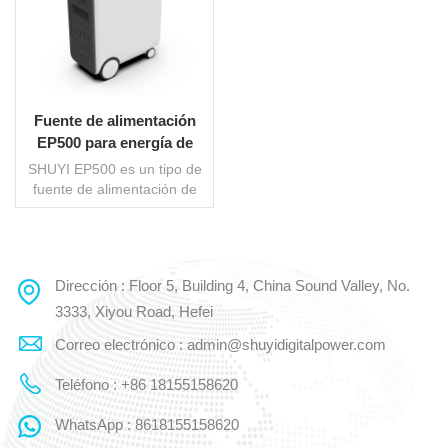
Fuente de alimentación
EP500 para energía de
respaldo en el hogar
SHUYI EP500 es un tipo de
fuente de alimentación de
almacenamiento de
respaldo para el hogar que
puede proporcionar energía
para los equipos eléctricos
Dirección : Floor 5, Building 4, China Sound Valley, No.
LEE MAS
en el hogar. Las baterías
para toda la casa se han
3333, Xiyou Road, Hefei
vuelto cada vez más
Correo electrónico : admin@shuyidigitalpower.com
populares entre los hogares
asiáticos, estadounidenses
Teléfono : +86 18155158620
y europeos porque pueden
mitigar el impacto de los
WhatsApp : 8618155158620
cortes de energía y