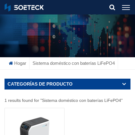
What Are You Looking For?
Hogar
Sistema doméstico con baterías LiFePO4
CATEGORÍAS DE PRODUCTO
1 results found for "Sistema doméstico con baterías LiFePO4"