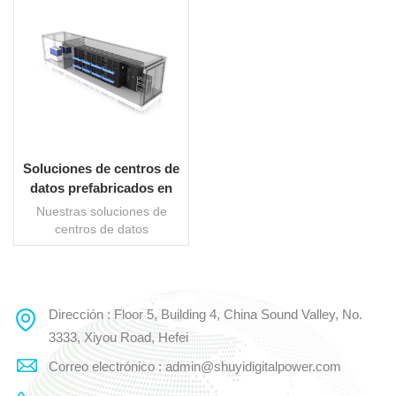
Soluciones de centros de
datos prefabricados en
contenedores
Nuestras soluciones de
centros de datos
prefabricados en
contenedores están
diseñadas para satisfacer
las crecientes demandas de
Dirección : Floor 5, Building 4, China Sound Valley, No.
LEE MAS
las empresas de una
infraestructura de TI
3333, Xiyou Road, Hefei
escalable, eficiente y
Correo electrónico : admin@shuyidigitalpower.com
resistente. Estos módulos
de centro de datos llave en