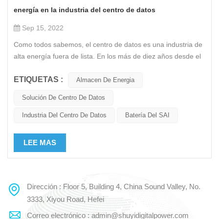
energía en la industria del centro de datos
Sep 15, 2022
Como todos sabemos, el centro de datos es una industria de
alta energía fuera de lista. En los más de diez años desde el
nacimiento hasta el desarrollo de la industria de centros de
ETIQUETAS :
datos, el consumo total de energía de la industria de centros
Almacen De Energia
de datos de China ha aumentado más del 10 % cada año.
Solución De Centro De Datos
Las estadísticas muestran que en 2020, el consumo total de
energía de los centros de datos en China alcanzará los 200
Industria Del Centro De Datos
Batería Del SAI
mil millones de KWh, lo que representa más del 2%. Para
2025, se espera que la proporción se duplique a 4,05%. Y en
LEE MAS
los costos operativos del centro de datos, el costo de la
electricidad representa alrededor del 60% -70% del costo
total. Aunque los centros de datos modernos pueden reducir
el valor PUE a través de varias medidas de ahorro de energía
Dirección : Floor 5, Building 4, China Sound Valley, No.
y mejorar la eficiencia del consumo de electricidad, el costo
3333, Xiyou Road, Hefei
del consumo de electricidad sigue siendo la cabeza grande
Correo electrónico : admin@shuyidigitalpower.com