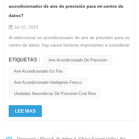
acondicionador de aire de precisión para mi centro de
datos?
Jul 10, 2023
Al seleccionar un acondicionador de aire de precisión para su
centro de datos, hay varios factores importantes a considerar.
Aquí hay algunos puntos clave a los que debe prestar
ETIQUETAS :
atención: Capacidad de enfriamiento: asegúrese de que la
Aire Acondicionado De Precisión
capacidad de enfriamiento del aire acondicionado de
Aire Acondicionado En Fila
precisión coincida con las necesidades de su centro de datos.
Considere cosas como el tamaño del espacio, la densidad del
Aire Acondicionado Inteligente Fresco
servidor y la carga de calor generada por el equipo.
Unidades Neumáticas De Precisión Cool Row
Redundancia y escalabilidad: busque sistemas de aire
acondicionado de precisión que ofrezcan opciones de
LEE MAS
redundancia y escalabilidad. La redundancia garantiza una
refrigeración ininterrumpida en caso de que falle una unidad,
mientras que la escalabilidad le permite ampliar la capacidad
de refrigeración a medida que crece su centro de datos.
Dirección : Floor 5, Building 4, China Sound Valley, No.