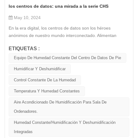
los centros de datos: una mirada a la serie CHS
May 10, 2024
En la era digital, los centros de datos son los héroes
anónimos de nuestro mundo interconectado. Alimentan
nuestros teléfonos inteligentes, transmiten nuestro contenido
ETIQUETAS :
favorito y mantienen las empresas funcionando sin
problemas. Sin embargo, estos centros de almacenamiento y
Equipo De Humedad Constante Del Centro De Datos De Pie
gestión de información no están exentos de desafíos,
Humidificar Y Deshumidificar
particularmente cuando se trata de mantener las condiciones
ambientales adecuadas. Un aspecto crítico que a menudo se
Control Constante De La Humedad
pasa por alto es la importancia del control constante de la
Temperatura Y Humedad Constantes
humedad, y ahí es donde Serie CHS interviene con sus
soluciones de aire acondicionado de precisión de última
Aire Acondicionado De Humidificación Para Sala De
generación. La humedad, la cantidad de vapor de agua
Ordenadores.
presente en el aire, juega un papel importante en la salud del
Humedad Constante/Humidificación Y Deshumidificación
centro de datos. Demasiada humedad puede causar
corrosión y condensación, provocando fallas en el equipo.
Integradas