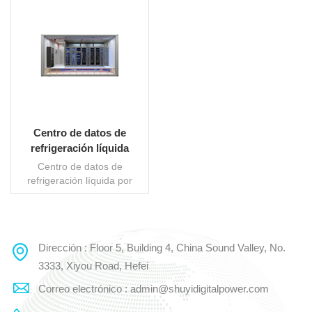
Centro de datos de
refrigeración líquida
Soeteck con módulo
Centro de datos de
Edge Compact
refrigeración líquida por
inmersión Soeteck El
módulo compacto con borde
es una solución de
refrigeración líquida de
Dirección : Floor 5, Building 4, China Sound Valley, No.
LEE MAS
ultraalta densidad en
contenedores, lista para
3333, Xiyou Road, Hefei
usar, diseñada para
Correo electrónico : admin@shuyidigitalpower.com
escenarios informáticos
críticos, como clústeres de