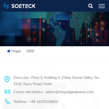
What Are You Looking For?
Hogar
2000
Dirección : Floor 5, Building 4, China Sound Valley, No.
3333, Xiyou Road, Hefei
Correo electrónico : admin@shuyidigitalpower.com
Teléfono : +86 18155158620